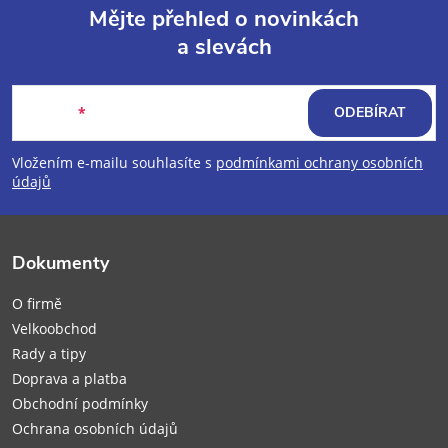
Mějte přehled o novinkách
a slevách
Z
á
E-mail
ODEBÍRAT
p
Vložením e-mailu souhlasíte s
podmínkami ochrany osobních
údajů
a
t
Dokumenty
í
O firmě
Velkoobchod
Rady a tipy
Doprava a platba
Obchodní podmínky
Ochrana osobních údajů