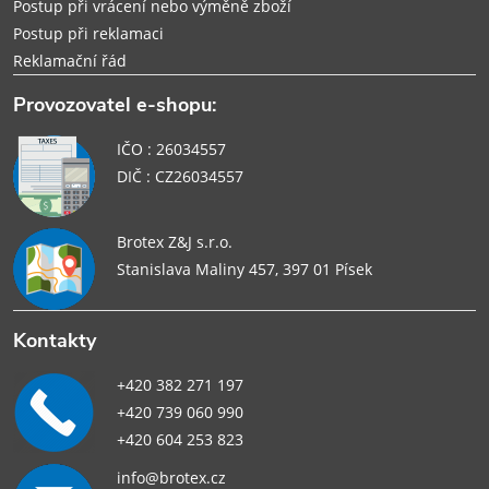
Postup při vrácení nebo výměně zboží
Postup při reklamaci
Reklamační řád
Provozovatel e-shopu:
IČO : 26034557
DIČ : CZ26034557
Brotex Z&J s.r.o.
Stanislava Maliny 457, 397 01 Písek
Kontakty
+420 382 271 197
+420 739 060 990
+420 604 253 823
info@brotex.cz