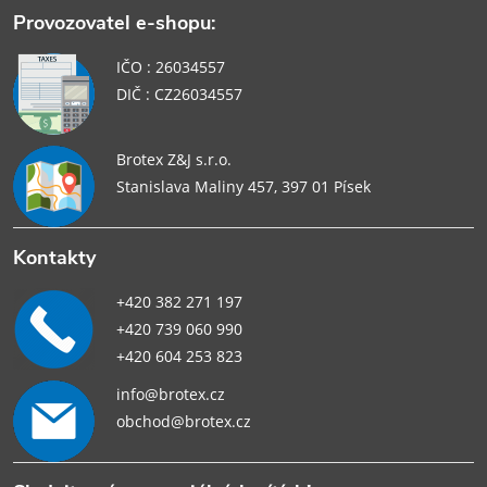
Provozovatel e-shopu:
IČO : 26034557
DIČ : CZ26034557
Brotex Z&J s.r.o.
Stanislava Maliny 457, 397 01 Písek
Kontakty
+420 382 271 197
+420 739 060 990
+420 604 253 823
info@brotex.cz
obchod@brotex.cz