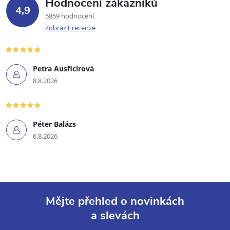
Hodnocení zákazníků
4,9
5859 hodnocení
Zobrazit recenze
Petra Ausficírová
8.8.2026
Péter Balázs
6.8.2026
Mějte přehled o novinkách
a slevách
Z