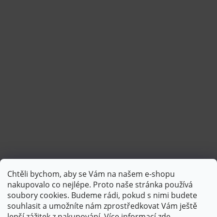
Chtěli bychom, aby se Vám na našem e-shopu
Sledovat na Instagramu
nakupovalo co nejlépe. Proto naše stránka používá
soubory cookies. Budeme rádi, pokud s nimi budete
souhlasit a umožníte nám zprostředkovat Vám ještě
lepší zážitek z nakupování.
Více informací
zde
.