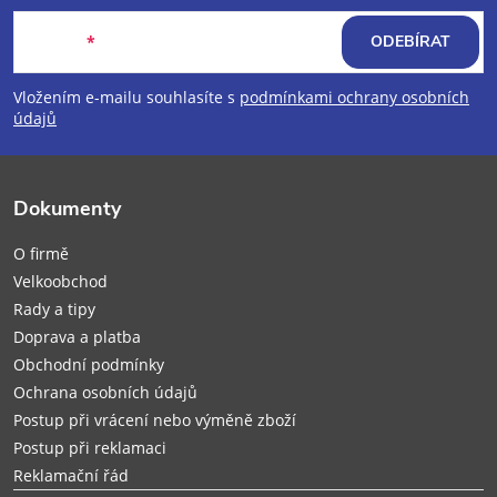
á
E-mail
ODEBÍRAT
p
Vložením e-mailu souhlasíte s
podmínkami ochrany osobních
údajů
a
t
Dokumenty
í
O firmě
Velkoobchod
Rady a tipy
Doprava a platba
Obchodní podmínky
Ochrana osobních údajů
Postup při vrácení nebo výměně zboží
Postup při reklamaci
Reklamační řád