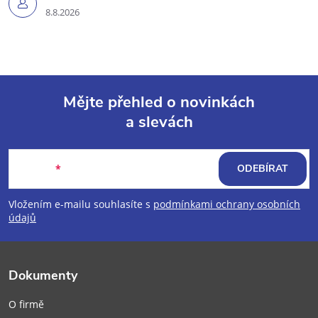
8.8.2026
Mějte přehled o novinkách
a slevách
Z
á
E-mail
ODEBÍRAT
p
Vložením e-mailu souhlasíte s
podmínkami ochrany osobních
údajů
a
t
Dokumenty
í
O firmě