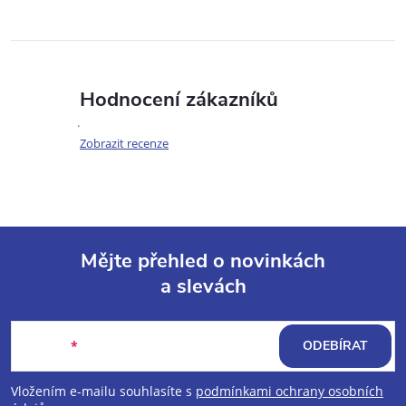
Hodnocení zákazníků
Zobrazit recenze
Mějte přehled o novinkách
a slevách
Z
á
E-mail
ODEBÍRAT
p
Vložením e-mailu souhlasíte s
podmínkami ochrany osobních