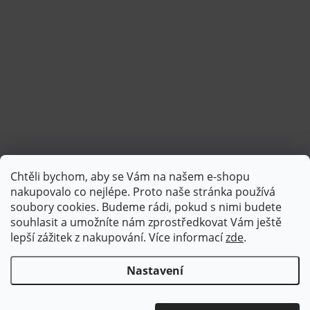
Chtěli bychom, aby se Vám na našem e-shopu
Sledovat na Instagramu
nakupovalo co nejlépe. Proto naše stránka používá
soubory cookies. Budeme rádi, pokud s nimi budete
souhlasit a umožníte nám zprostředkovat Vám ještě
lepší zážitek z nakupování.
Více informací
zde
.
Nastavení
Copyright 2026
Brotex | Kvalitní bytový textil
. Všechna práva
vyhrazena.
Upravit nastavení cookies