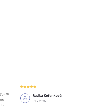
y jako
Radka Kořenková
tno
31.7.2026
odu