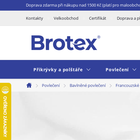
Přejít
Doprava zdarma při nákupu nad 1500 Kč (platí pro maloobch
na
Kontakty
Velkoobchod
Certifikát
Doprava a p
obsah
Přikrývky a polštáře
Povlečení
Povlečení
Bavlněné povlečení
Francouzské
Domů