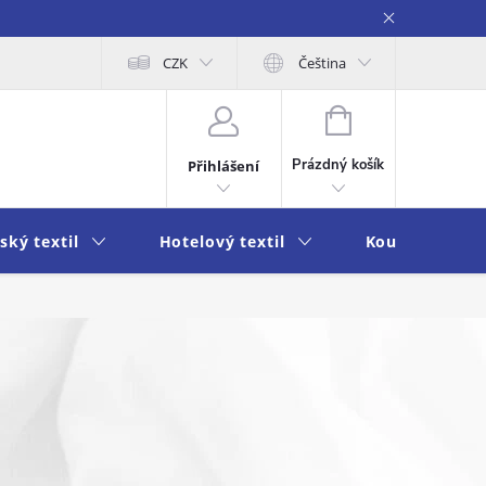
obních údajů
Moje objednávka
CZK
Čeština
NÁKUPNÍ
KOŠÍK
Prázdný košík
Přihlášení
ský textil
Hotelový textil
Koupelna a k