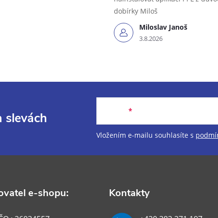
dobírky Miloš
Miloslav Janoš
3.8.2026
E-mail
a slevách
Vložením e-mailu souhlasíte s
podmín
vatel e-shopu:
Kontakty