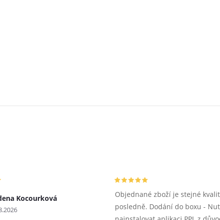
Objednané zboží je stejné kvalit
dena Kocourková
posledně. Dodání do boxu - Nu
8.2026
nainstalovat aplikaci PPL z dův