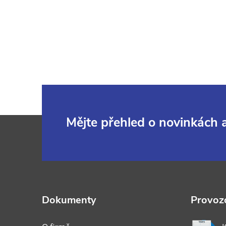
Z
Mějte přehled o novinkách
á
p
a
Dokumenty
Provozo