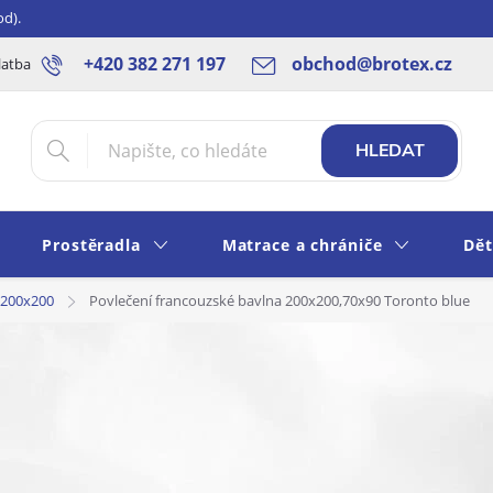
od).
+420 382 271 197
obchod@brotex.cz
latba
Blog
Rady a tipy
Obchodní podmínky
Ochrana os
HLEDAT
Prostěradla
Matrace a chrániče
Dět
 200x200
Povlečení francouzské bavlna 200x200,70x90 Toronto blue