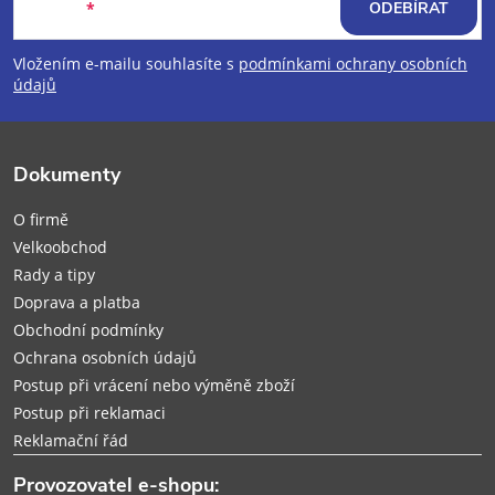
á
E-mail
ODEBÍRAT
p
Vložením e-mailu souhlasíte s
podmínkami ochrany osobních
údajů
a
t
Dokumenty
í
O firmě
Velkoobchod
Rady a tipy
Doprava a platba
Obchodní podmínky
Ochrana osobních údajů
Postup při vrácení nebo výměně zboží
Postup při reklamaci
Reklamační řád
Provozovatel e-shopu: