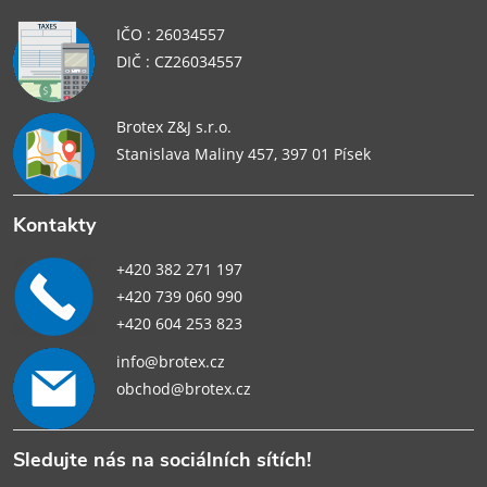
IČO : 26034557
DIČ : CZ26034557
Brotex Z&J s.r.o.
Stanislava Maliny 457, 397 01 Písek
Kontakty
+420 382 271 197
+420 739 060 990
+420 604 253 823
info@brotex.cz
obchod@brotex.cz
Sledujte nás na sociálních sítích!