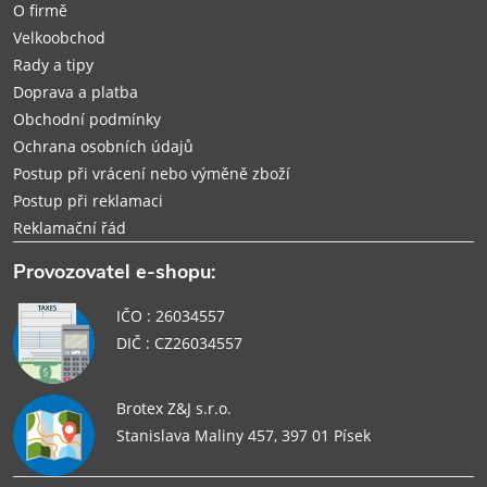
í
O firmě
Velkoobchod
Rady a tipy
Doprava a platba
Obchodní podmínky
Ochrana osobních údajů
Postup při vrácení nebo výměně zboží
Postup při reklamaci
Reklamační řád
Provozovatel e-shopu:
IČO : 26034557
DIČ : CZ26034557
Brotex Z&J s.r.o.
Stanislava Maliny 457, 397 01 Písek