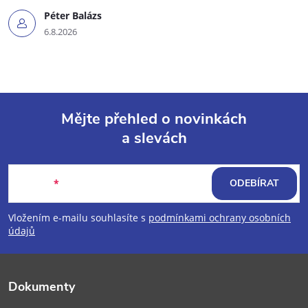
Péter Balázs
6.8.2026
Mějte přehled o novinkách
a slevách
Z
á
E-mail
ODEBÍRAT
p
Vložením e-mailu souhlasíte s
podmínkami ochrany osobních
údajů
a
t
Dokumenty