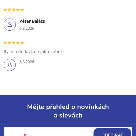
Péter Balázs
6.8.2026
Rychlá dodávka, kvalitní zboží
6.8.2026
Mějte přehled o novinkách
a slevách
Z
á
E-mail
ODEBÍRAT