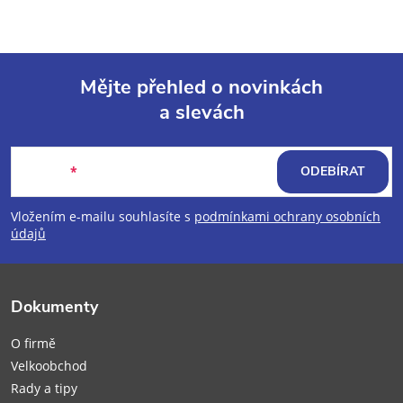
Mějte přehled o novinkách
a slevách
Z
á
E-mail
ODEBÍRAT
p
Vložením e-mailu souhlasíte s
podmínkami ochrany osobních
údajů
a
t
Dokumenty
í
O firmě
Velkoobchod
Rady a tipy