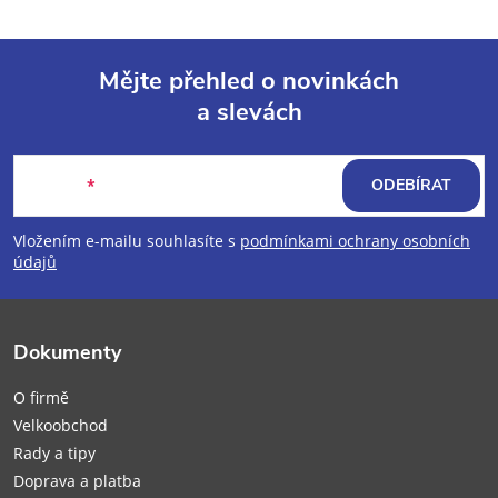
Mějte přehled o novinkách
a slevách
Z
á
E-mail
ODEBÍRAT
p
Vložením e-mailu souhlasíte s
podmínkami ochrany osobních
údajů
a
t
Dokumenty
í
O firmě
Velkoobchod
Rady a tipy
Doprava a platba