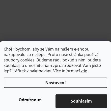
Chtěli bychom, aby se Vám na našem e-shopu
Sledovat na Instagramu
nakupovalo co nejlépe. Proto naše stránka používá
soubory cookies. Budeme rádi, pokud s nimi budete
souhlasit a umožníte nám zprostředkovat Vám ještě
lepší zážitek z nakupování.
Více informací
zde
.
Nastavení
Copyright 2026
Brotex | Kvalitní bytový textil
. Všechna práva
vyhrazena.
Upravit nastavení cookies
Odmítnout
Souhlasím
Vytvořil Shoptet