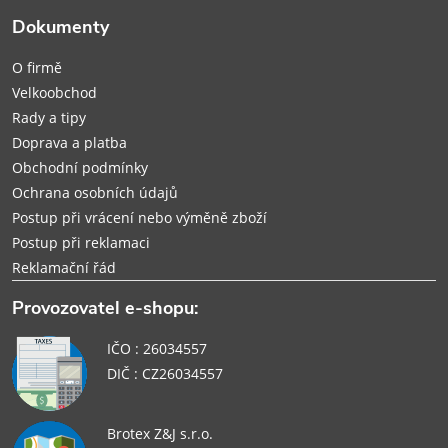
t
Dokumenty
í
O firmě
Velkoobchod
Rady a tipy
Doprava a platba
Obchodní podmínky
Ochrana osobních údajů
Postup při vrácení nebo výměně zboží
Postup při reklamaci
Reklamační řád
Provozovatel e-shopu:
IČO : 26034557
DIČ : CZ26034557
Brotex Z&J s.r.o.