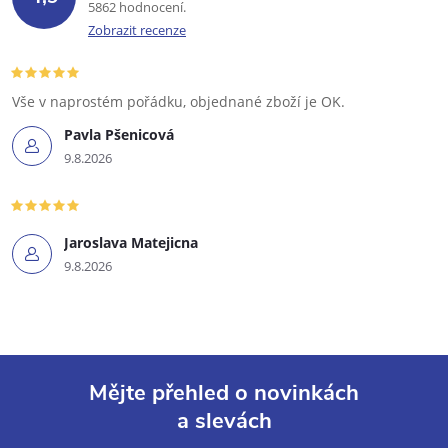
5862 hodnocení
Zobrazit recenze
Vše v naprostém pořádku, objednané zboží je OK.
Pavla Pšenicová
9.8.2026
Jaroslava Matejicna
9.8.2026
Mějte přehled o novinkách
a slevách
Z