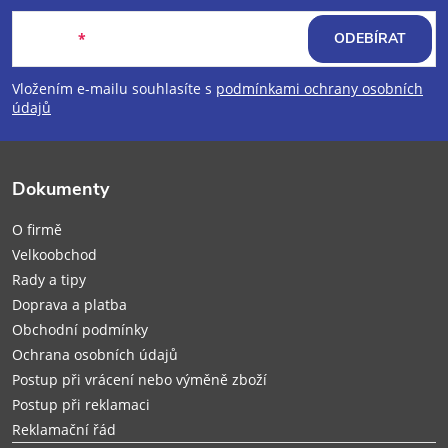
á
E-mail
ODEBÍRAT
p
Vložením e-mailu souhlasíte s
podmínkami ochrany osobních
údajů
a
t
Dokumenty
í
O firmě
Velkoobchod
Rady a tipy
Doprava a platba
Obchodní podmínky
Ochrana osobních údajů
Postup při vrácení nebo výměně zboží
Postup při reklamaci
Reklamační řád