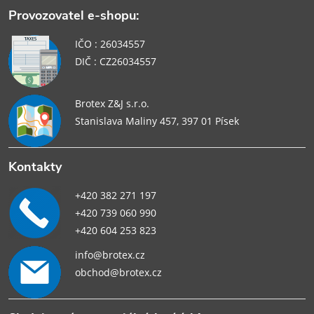
Provozovatel e-shopu:
IČO : 26034557
DIČ : CZ26034557
Brotex Z&J s.r.o.
Stanislava Maliny 457, 397 01 Písek
Kontakty
+420 382 271 197
+420 739 060 990
+420 604 253 823
info@brotex.cz
obchod@brotex.cz