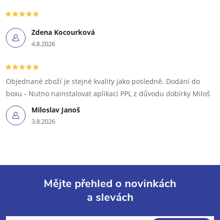
Zdena Kocourková
4.8.2026
Objednané zboží je stejné kvality jako posledně. Dodání do
boxu - Nutno nainstalovat aplikaci PPL z důvodu dobírky Miloš
Miloslav Janoš
3.8.2026
Mějte přehled o novinkách
a slevách
Z