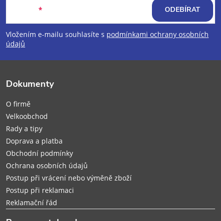
á
E-mail
ODEBÍRAT
p
Vložením e-mailu souhlasíte s
podmínkami ochrany osobních
údajů
a
t
Dokumenty
í
O firmě
Velkoobchod
Rady a tipy
Doprava a platba
Obchodní podmínky
Ochrana osobních údajů
Postup při vrácení nebo výměně zboží
Postup při reklamaci
Reklamační řád