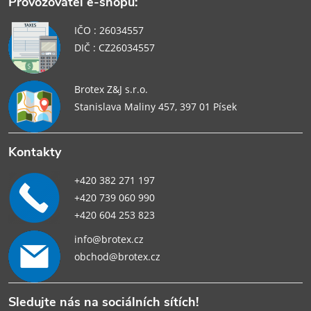
Provozovatel e-shopu:
IČO : 26034557
DIČ : CZ26034557
Brotex Z&J s.r.o.
Stanislava Maliny 457, 397 01 Písek
Kontakty
+420 382 271 197
+420 739 060 990
+420 604 253 823
info@brotex.cz
obchod@brotex.cz
Sledujte nás na sociálních sítích!