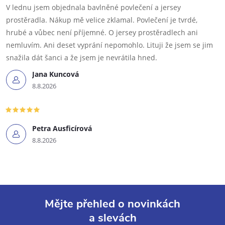
V lednu jsem objednala bavlněné povlečení a jersey
prostěradla. Nákup mě velice zklamal. Povlečení je tvrdé,
hrubé a vůbec není příjemné. O jersey prostěradlech ani
nemluvím. Ani deset vyprání nepomohlo. Lituji že jsem se jim
snažila dát šanci a že jsem je nevrátila hned.
Jana Kuncová
8.8.2026
Petra Ausficírová
8.8.2026
Mějte přehled o novinkách
a slevách