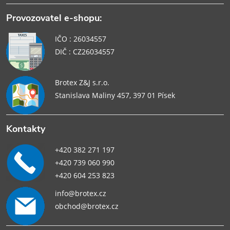
Provozovatel e-shopu:
IČO : 26034557
DIČ : CZ26034557
Brotex Z&J s.r.o.
Stanislava Maliny 457, 397 01 Písek
Kontakty
+420 382 271 197
+420 739 060 990
+420 604 253 823
info@brotex.cz
obchod@brotex.cz