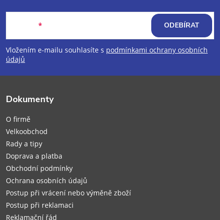
Z
á
E-mail
ODEBÍRAT
p
Vložením e-mailu souhlasíte s
podmínkami ochrany osobních
údajů
a
t
Dokumenty
í
O firmě
Velkoobchod
Rady a tipy
Doprava a platba
Obchodní podmínky
Ochrana osobních údajů
Postup při vrácení nebo výměně zboží
Postup při reklamaci
Reklamační řád