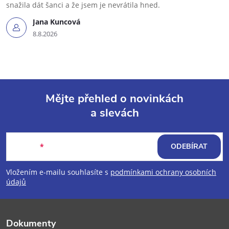
snažila dát šanci a že jsem je nevrátila hned.
Jana Kuncová
8.8.2026
Mějte přehled o novinkách
a slevách
Z
á
E-mail
ODEBÍRAT
p
Vložením e-mailu souhlasíte s
podmínkami ochrany osobních
údajů
a
t
Dokumenty