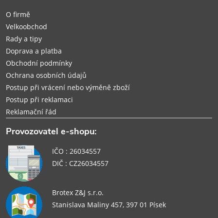
í
O firmě
Velkoobchod
Rady a tipy
Doprava a platba
Obchodní podmínky
Ochrana osobních údajů
Postup při vrácení nebo výměně zboží
Postup při reklamaci
Reklamační řád
Provozovatel e-shopu:
IČO : 26034557
DIČ : CZ26034557
Brotex Z&J s.r.o.
Stanislava Maliny 457, 397 01 Písek