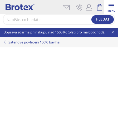
Přejít
NÁKUPNÍ
KOŠÍK
na
obsah
HLEDAT
Doprava zdarma při nákupu nad 1500 Kč (platí pro maloobchod).
Saténové povlečení 100% bavlna