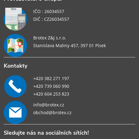
IČO : 26034557
DIČ : CZ26034557
Brotex Z&J s.r.o.
Stanislava Maliny 457, 397 01 Písek
Kontakty
+420 382 271 197
+420 739 060 990
+420 604 253 823
info@brotex.cz
obchod@brotex.cz
Sledujte nás na sociálních sítích!