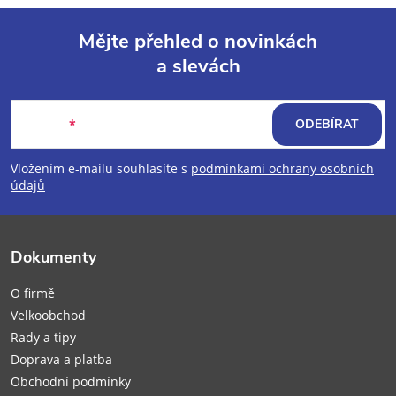
Mějte přehled o novinkách
a slevách
Z
á
E-mail
ODEBÍRAT
p
Vložením e-mailu souhlasíte s
podmínkami ochrany osobních
údajů
a
t
Dokumenty
í
O firmě
Velkoobchod
Rady a tipy
Doprava a platba
Obchodní podmínky