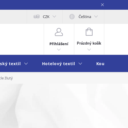
obních údajů
Moje objednávka
CZK
Čeština
NÁKUPNÍ
KOŠÍK
Prázdný košík
Přihlášení
ský textil
Hotelový textil
Koupelna a k
le žlutý