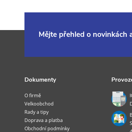
Z
Mějte přehled o novinkách
á
p
a
Dokumenty
Provozo
t
O firmě
I
Velkoobchod
í
Rady a tipy
B
Doprava a platba
S
Obchodní podmínky
4