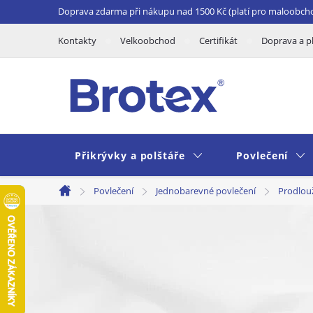
Přejít
Doprava zdarma při nákupu nad 1500 Kč (platí pro maloobch
na
Kontakty
Velkoobchod
Certifikát
Doprava a p
obsah
Přikrývky a polštáře
Povlečení
Povlečení
Jednobarevné povlečení
Prodlou
Domů