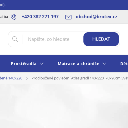
od).
+420 382 271 197
obchod@brotex.cz
latba
Blog
Rady a tipy
Obchodní podmínky
Ochrana os
HLEDAT
Prostěradla
Matrace a chrániče
Dět
žené 140x220
Prodloužené povlečení Atlas gradl 140x220, 70x90cm Svět