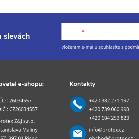
E-mail
a slevách
Vložením e-mailu souhlasíte s
podmín
vatel e-shopu:
Kontakty
ČO : 26034557
+420 382 271 197
DIČ : CZ26034557
+420 739 060 990
+420 604 253 823
rotex Z&J s.r.o.
tanislava Maliny
info@brotex.cz
57, 397 01 Písek
obchod@brotex.cz