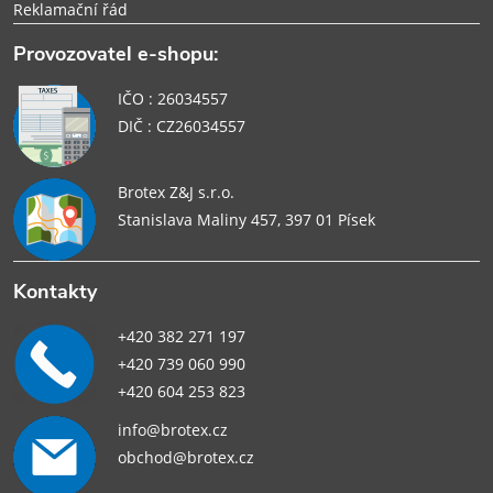
Reklamační řád
Provozovatel e-shopu:
IČO : 26034557
DIČ : CZ26034557
Brotex Z&J s.r.o.
Stanislava Maliny 457, 397 01 Písek
Kontakty
+420 382 271 197
+420 739 060 990
+420 604 253 823
info@brotex.cz
obchod@brotex.cz