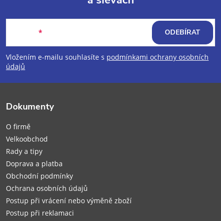
a slevách
Z
á
E-mail
ODEBÍRAT
p
Vložením e-mailu souhlasíte s
podmínkami ochrany osobních
údajů
a
t
Dokumenty
í
O firmě
Velkoobchod
Rady a tipy
Doprava a platba
Obchodní podmínky
Ochrana osobních údajů
Postup při vrácení nebo výměně zboží
Postup při reklamaci