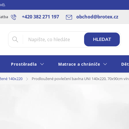
od).
+420 382 271 197
obchod@brotex.cz
latba
Blog
Rady a tipy
Obchodní podmínky
Ochrana os
HLEDAT
Prostěradla
Matrace a chrániče
Dět
žené 140x220
Prodloužené povlečení bavlna UNI 140x220, 70x90cm ví