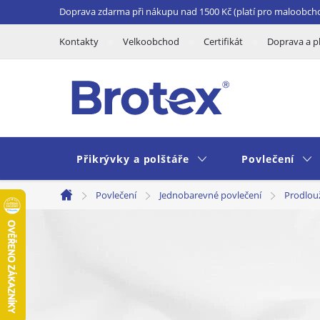
Přejít
Doprava zdarma při nákupu nad 1500 Kč (platí pro maloobch
na
Kontakty
Velkoobchod
Certifikát
Doprava a p
obsah
Přikrývky a polštáře
Povlečení
Povlečení
Jednobarevné povlečení
Prodlou
Domů