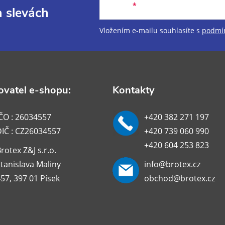
E-mail
a slevách
Vložením e-mailu souhlasíte s
podmín
vatel e-shopu:
Kontakty
ČO : 26034557
+420 382 271 197
DIČ : CZ26034557
+420 739 060 990
+420 604 253 823
rotex Z&J s.r.o.
tanislava Maliny
info@brotex.cz
57, 397 01 Písek
obchod@brotex.cz