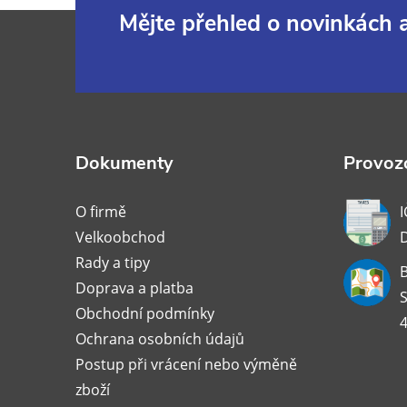
Z
Mějte přehled o novinkách
á
p
a
Dokumenty
Provozo
t
O firmě
I
Velkoobchod
í
Rady a tipy
B
Doprava a platba
S
Obchodní podmínky
4
Ochrana osobních údajů
Postup při vrácení nebo výměně
zboží