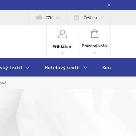
obních údajů
Moje objednávka
CZK
Čeština
NÁKUPNÍ
KOŠÍK
Prázdný košík
Přihlášení
ský textil
Hotelový textil
Koupelna a k
nové