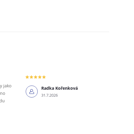
y jako
Radka Kořenková
tno
31.7.2026
odu