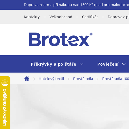
Přejít
Doprava zdarma při nákupu nad 1500 Kč (platí pro maloobch
na
Kontakty
Velkoobchod
Certifikát
Doprava a p
obsah
Přikrývky a polštáře
Povlečení
Hotelový textil
Prostěradla
Prostěradla 100
Domů