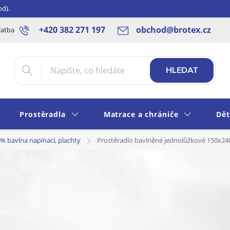
od).
+420 382 271 197
obchod@brotex.cz
latba
Blog
Rady a tipy
Obchodní podmínky
Ochrana os
HLEDAT
Prostěradla
Matrace a chrániče
Dět
% bavlna napínací, plachty
Prostěradlo bavlněné jednolůžkové 150x24