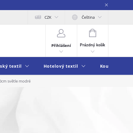
obních údajů
Moje objednávka
CZK
Čeština
NÁKUPNÍ
KOŠÍK
Prázdný košík
Přihlášení
ský textil
Hotelový textil
Koupelna a k
0cm světle modré