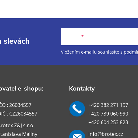
E-mail
a slevách
Vložením e-mailu souhlasíte s
podmín
vatel e-shopu:
Kontakty
ČO : 26034557
+420 382 271 197
DIČ : CZ26034557
+420 739 060 990
+420 604 253 823
rotex Z&J s.r.o.
tanislava Maliny
info@brotex.cz