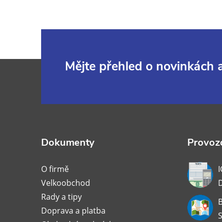
Z
Mějte přehled o novinkách
á
p
a
Dokumenty
Provozo
t
O firmě
I
Velkoobchod
í
Rady a tipy
B
Doprava a platba
S