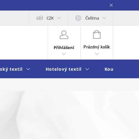
obních údajů
Moje objednávka
CZK
Čeština
NÁKUPNÍ
KOŠÍK
Prázdný košík
Přihlášení
ský textil
Hotelový textil
Koupelna a k