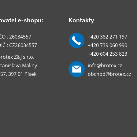
vatel e-shopu:
Kontakty
ČO : 26034557
+420 382 271 197
DIČ : CZ26034557
+420 739 060 990
+420 604 253 823
rotex Z&J s.r.o.
tanislava Maliny
info@brotex.cz
57, 397 01 Písek
obchod@brotex.cz