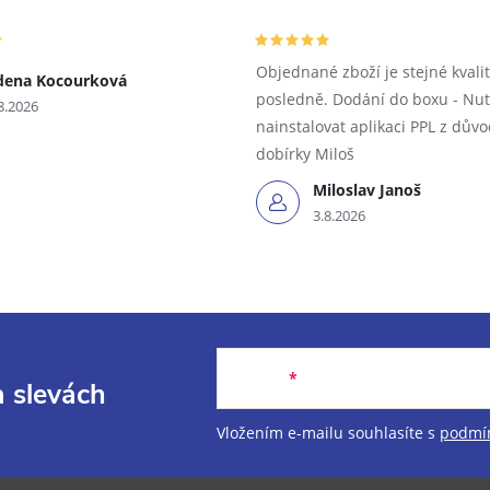
Objednané zboží je stejné kvalit
dena Kocourková
posledně. Dodání do boxu - Nu
8.2026
nainstalovat aplikaci PPL z dův
dobírky Miloš
Miloslav Janoš
3.8.2026
E-mail
a slevách
Vložením e-mailu souhlasíte s
podmín