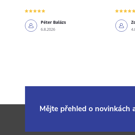
Péter Balázs
Z
6.8.2026
4.
Z
Mějte přehled o novinkách
á