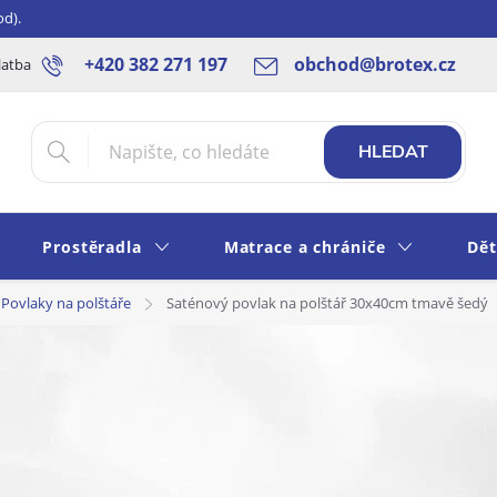
od).
+420 382 271 197
obchod@brotex.cz
latba
Blog
Rady a tipy
Obchodní podmínky
Ochrana os
HLEDAT
Prostěradla
Matrace a chrániče
Dět
Povlaky na polštáře
Saténový povlak na polštář 30x40cm tmavě šedý