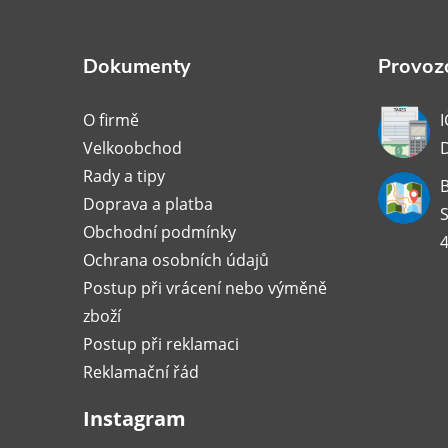
p
a
Dokumenty
Provozo
t
O firmě
I
Velkoobchod
í
Rady a tipy
B
Doprava a platba
S
Obchodní podmínky
4
Ochrana osobních údajů
Postup při vrácení nebo výměně
zboží
Postup při reklamaci
Reklamační řád
Instagram