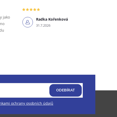
y jako
Radka Kořenková
tno
31.7.2026
odu
ODEBÍRAT
kami ochrany osobních údajů