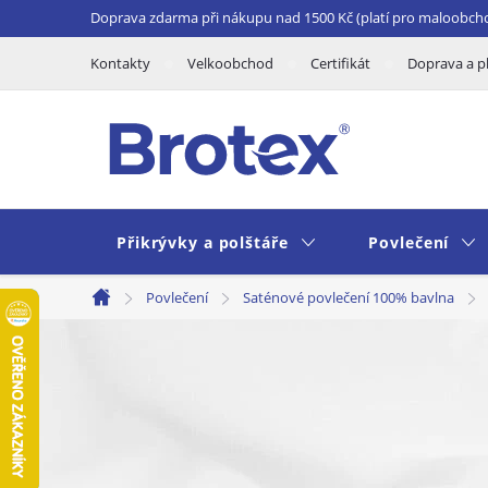
Přejít
Doprava zdarma při nákupu nad 1500 Kč (platí pro maloobch
na
Kontakty
Velkoobchod
Certifikát
Doprava a p
obsah
Přikrývky a polštáře
Povlečení
Povlečení
Saténové povlečení 100% bavlna
Domů