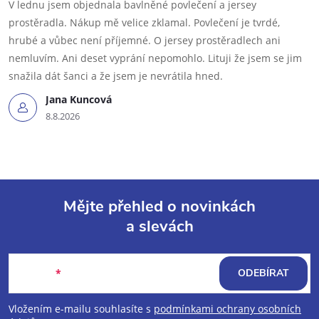
V lednu jsem objednala bavlněné povlečení a jersey
prostěradla. Nákup mě velice zklamal. Povlečení je tvrdé,
hrubé a vůbec není příjemné. O jersey prostěradlech ani
nemluvím. Ani deset vyprání nepomohlo. Lituji že jsem se jim
snažila dát šanci a že jsem je nevrátila hned.
Jana Kuncová
8.8.2026
Mějte přehled o novinkách
a slevách
Z
á
E-mail
ODEBÍRAT
p
Vložením e-mailu souhlasíte s
podmínkami ochrany osobních