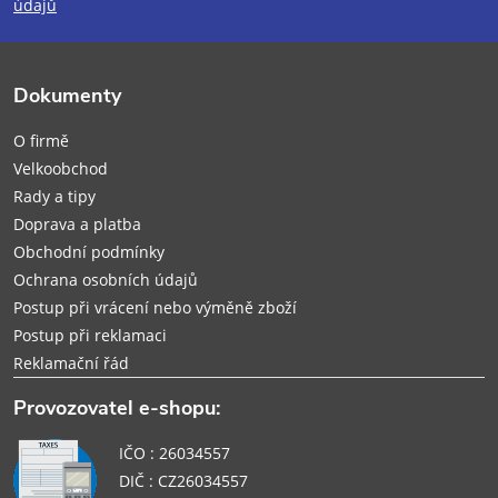
údajů
a
t
Dokumenty
í
O firmě
Velkoobchod
Rady a tipy
Doprava a platba
Obchodní podmínky
Ochrana osobních údajů
Postup při vrácení nebo výměně zboží
Postup při reklamaci
Reklamační řád
Provozovatel e-shopu:
IČO : 26034557
DIČ : CZ26034557