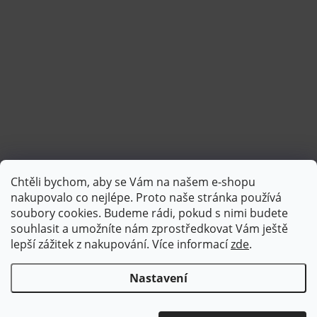
Chtěli bychom, aby se Vám na našem e-shopu
Sledovat na Instagramu
nakupovalo co nejlépe. Proto naše stránka používá
soubory cookies. Budeme rádi, pokud s nimi budete
souhlasit a umožníte nám zprostředkovat Vám ještě
lepší zážitek z nakupování.
Více informací
zde
.
Nastavení
Copyright 2026
Brotex | Kvalitní bytový textil
. Všechna práva
vyhrazena.
Upravit nastavení cookies