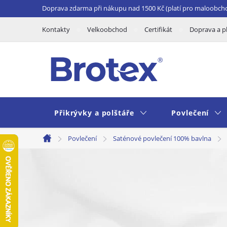
Přejít
Doprava zdarma při nákupu nad 1500 Kč (platí pro maloobch
na
Kontakty
Velkoobchod
Certifikát
Doprava a p
obsah
Přikrývky a polštáře
Povlečení
Povlečení
Saténové povlečení 100% bavlna
Domů