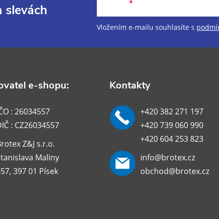
E-mail
a slevách
Vložením e-mailu souhlasíte s
podmín
vatel e-shopu:
Kontakty
ČO : 26034557
+420 382 271 197
DIČ : CZ26034557
+420 739 060 990
+420 604 253 823
rotex Z&J s.r.o.
tanislava Maliny
info@brotex.cz
57, 397 01 Písek
obchod@brotex.cz