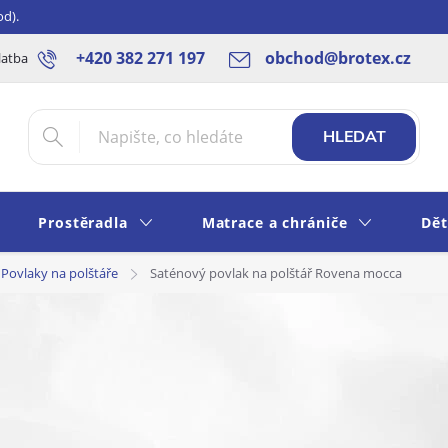
od).
+420 382 271 197
obchod@brotex.cz
latba
Blog
Rady a tipy
Obchodní podmínky
Ochrana os
HLEDAT
Prostěradla
Matrace a chrániče
Dět
Povlaky na polštáře
Saténový povlak na polštář Rovena mocca