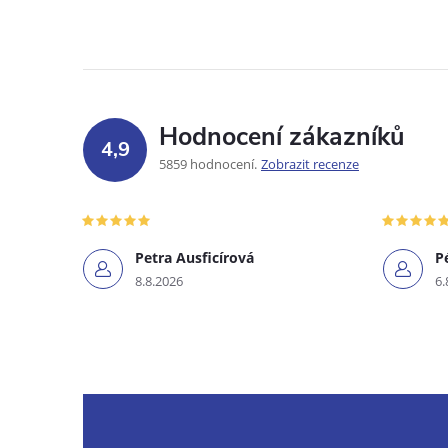
Hodnocení zákazníků
4,9
5859 hodnocení
Zobrazit recenze
Petra Ausficírová
P
8.8.2026
6.