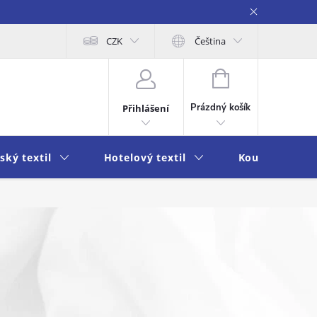
obních údajů
Moje objednávka
CZK
Čeština
NÁKUPNÍ
KOŠÍK
Prázdný košík
Přihlášení
ský textil
Hotelový textil
Koupelna a k