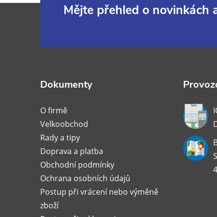
Z
Mějte přehled o novinkách
á
p
a
Dokumenty
Provozo
t
O firmě
I
Velkoobchod
í
Rady a tipy
B
Doprava a platba
S
Obchodní podmínky
4
Ochrana osobních údajů
Postup při vrácení nebo výměně
zboží