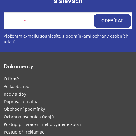
a slevách
Z
á
E-mail
ODEBÍRAT
p
Vložením e-mailu souhlasíte s
podmínkami ochrany osobních
údajů
a
t
Dokumenty
í
O firmě
Velkoobchod
Rady a tipy
Doprava a platba
Obchodní podmínky
Ochrana osobních údajů
Postup při vrácení nebo výměně zboží
Postup při reklamaci