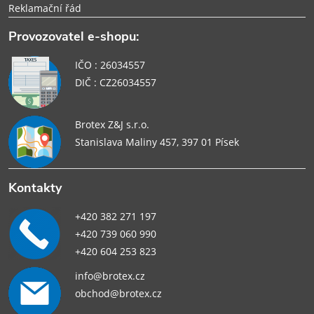
Reklamační řád
Provozovatel e-shopu:
IČO : 26034557
DIČ : CZ26034557
Brotex Z&J s.r.o.
Stanislava Maliny 457, 397 01 Písek
Kontakty
+420 382 271 197
+420 739 060 990
+420 604 253 823
info@brotex.cz
obchod@brotex.cz