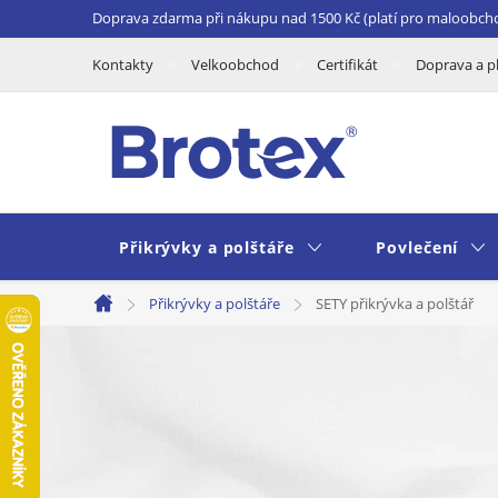
Přejít
Doprava zdarma při nákupu nad 1500 Kč (platí pro maloobch
na
Kontakty
Velkoobchod
Certifikát
Doprava a p
obsah
Přikrývky a polštáře
Povlečení
Přikrývky a polštáře
SETY přikrývka a polštář
Domů