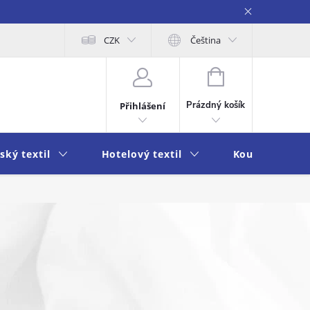
obních údajů
Moje objednávka
CZK
Čeština
NÁKUPNÍ
KOŠÍK
Prázdný košík
Přihlášení
ský textil
Hotelový textil
Koupelna a k