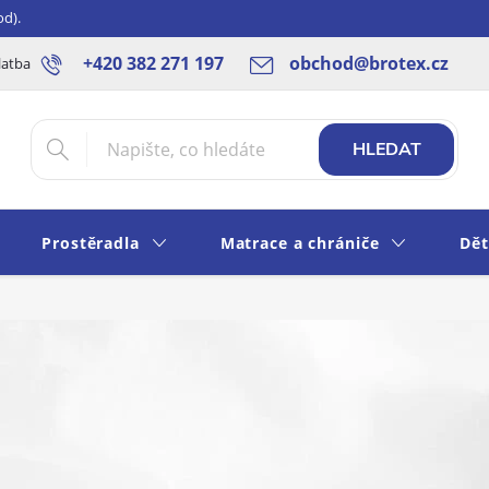
od).
+420 382 271 197
obchod@brotex.cz
latba
Blog
Rady a tipy
Obchodní podmínky
Ochrana os
HLEDAT
Prostěradla
Matrace a chrániče
Dět