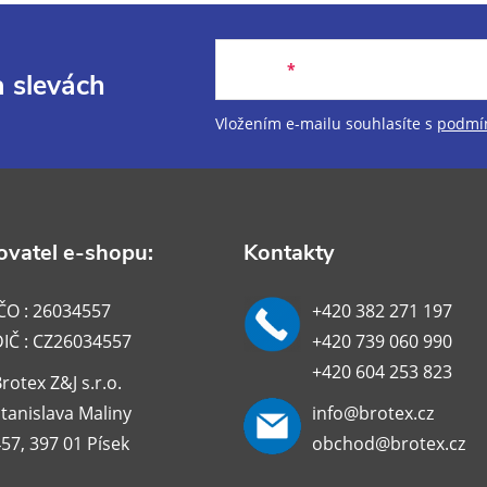
E-mail
a slevách
Vložením e-mailu souhlasíte s
podmín
vatel e-shopu:
Kontakty
ČO : 26034557
+420 382 271 197
DIČ : CZ26034557
+420 739 060 990
+420 604 253 823
rotex Z&J s.r.o.
tanislava Maliny
info@brotex.cz
57, 397 01 Písek
obchod@brotex.cz