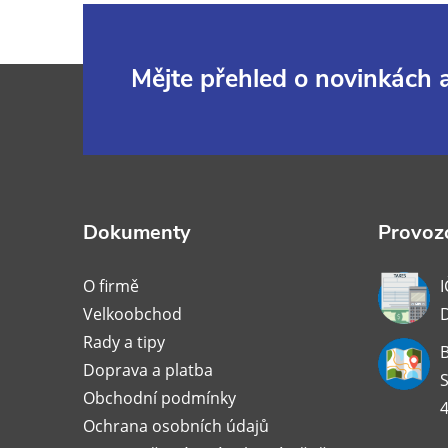
Z
Mějte přehled o novinkách
á
p
a
Dokumenty
Provozo
t
O firmě
I
Velkoobchod
í
Rady a tipy
B
Doprava a platba
S
Obchodní podmínky
4
Ochrana osobních údajů