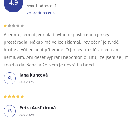
4,9
5860 hodnocení
Zobrazit recenze
V lednu jsem objednala bavlněné povlečení a jersey
prostěradla. Nákup mě velice zklamal. Povlečení je tvrdé,
hrubé a vůbec není příjemné. O jersey prostěradlech ani
nemluvím. Ani deset vyprání nepomohlo. Lituji že jsem se jim
snažila dát šanci a že jsem je nevrátila hned.
Jana Kuncová
8.8.2026
Petra Ausficírová
8.8.2026