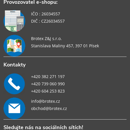
Provozovatel e-shopu:
IČO : 26034557
DIČ : CZ26034557
Brotex Z&J s.r.o.
Stanislava Maliny 457, 397 01 Písek
Kontakty
+420 382 271 197
+420 739 060 990
+420 604 253 823
info@brotex.cz
obchod@brotex.cz
Sledujte nás na sociálních sítích!