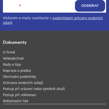
á
E-mail
ODEBÍRAT
p
Vložením e-mailu souhlasíte s
podmínkami ochrany osobních
údajů
a
t
Dokumenty
í
O firmě
Velkoobchod
Rady a tipy
Doprava a platba
Obchodní podmínky
Ochrana osobních údajů
Postup při vrácení nebo výměně zboží
Postup při reklamaci
Reklamační řád