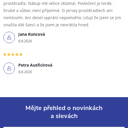
prostěradla. Nákup mě velice zklamal. Povlečení je tvrdé,
hrubé a vůbec není příjemné. O jersey prostěradlech ani
nemluvím. Ani deset vyprání nepomohlo. Lituji že jsem se jim
snažila dát šanci a že jsem je nevrátila hned.
Jana Kuncová
8.8.2026
Petra Ausficírová
8.8.2026
Mějte přehled o novinkách
a slevách
Z