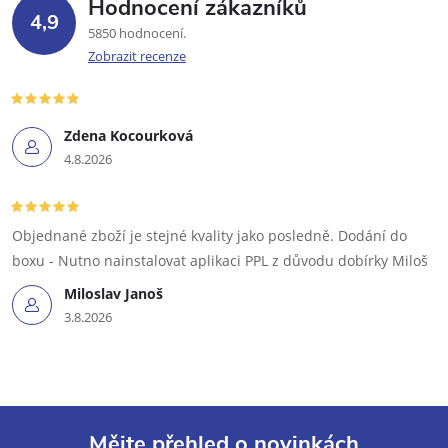
Hodnocení zákazníků
4,9
5850 hodnocení
Zobrazit recenze
Zdena Kocourková
4.8.2026
Objednané zboží je stejné kvality jako posledně. Dodání do
boxu - Nutno nainstalovat aplikaci PPL z důvodu dobírky Miloš
Miloslav Janoš
3.8.2026
Mějte přehled o novinkách