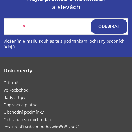
a slevách
Z
á
E-mail
ODEBÍRAT
p
Vložením e-mailu souhlasíte s
podmínkami ochrany osobních
údajů
a
t
Dokumenty
í
O firmě
Velkoobchod
Rady a tipy
Doprava a platba
Obchodní podmínky
Ochrana osobních údajů
Postup při vrácení nebo výměně zboží