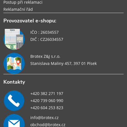
Postup při reklamaci
Reklamační řád
Provozovatel e-shopu:
IČO : 26034557
DIČ : CZ26034557
Brotex Z&J s.r.o.
Stanislava Maliny 457, 397 01 Písek
Kontakty
+420 382 271 197
+420 739 060 990
+420 604 253 823
info@brotex.cz
obchod@brotex.cz