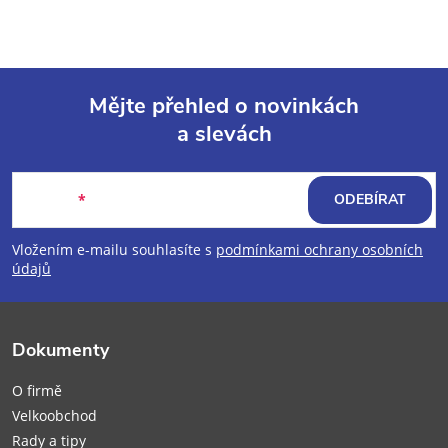
Mějte přehled o novinkách
a slevách
Z
á
E-mail
ODEBÍRAT
p
Vložením e-mailu souhlasíte s
podmínkami ochrany osobních
údajů
a
t
Dokumenty
í
O firmě
Velkoobchod
Rady a tipy