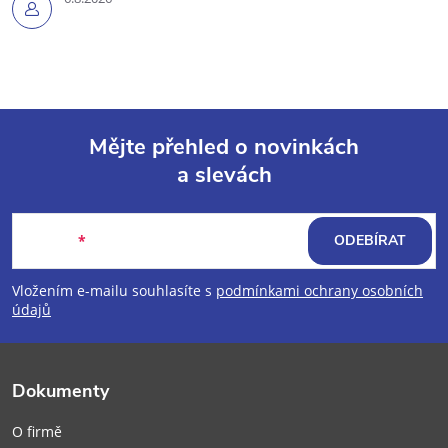
Mějte přehled o novinkách
a slevách
Z
á
E-mail
ODEBÍRAT
p
Vložením e-mailu souhlasíte s
podmínkami ochrany osobních
údajů
a
t
Dokumenty
í
O firmě