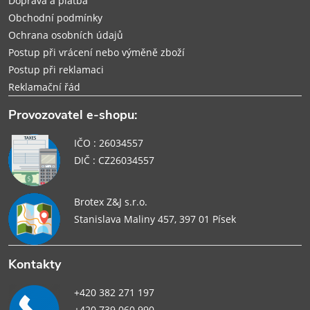
Doprava a platba
Obchodní podmínky
Ochrana osobních údajů
Postup při vrácení nebo výměně zboží
Postup při reklamaci
Reklamační řád
Provozovatel e-shopu:
IČO : 26034557
DIČ : CZ26034557
Brotex Z&J s.r.o.
Stanislava Maliny 457, 397 01 Písek
Kontakty
+420 382 271 197
+420 739 060 990