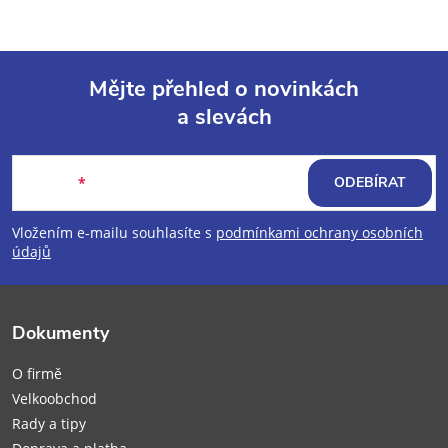
Mějte přehled o novinkách
a slevách
Z
á
E-mail
ODEBÍRAT
p
Vložením e-mailu souhlasíte s
podmínkami ochrany osobních
údajů
a
t
Dokumenty
í
O firmě
Velkoobchod
Rady a tipy