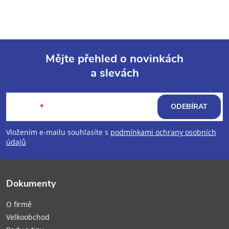
Mějte přehled o novinkách
a slevách
Z
á
E-mail
ODEBÍRAT
p
Vložením e-mailu souhlasíte s
podmínkami ochrany osobních
údajů
a
t
Dokumenty
í
O firmě
Velkoobchod