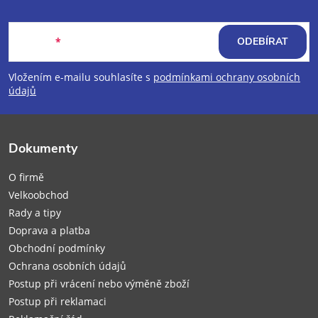
Z
á
E-mail
ODEBÍRAT
p
Vložením e-mailu souhlasíte s
podmínkami ochrany osobních
údajů
a
t
Dokumenty
í
O firmě
Velkoobchod
Rady a tipy
Doprava a platba
Obchodní podmínky
Ochrana osobních údajů
Postup při vrácení nebo výměně zboží
Postup při reklamaci