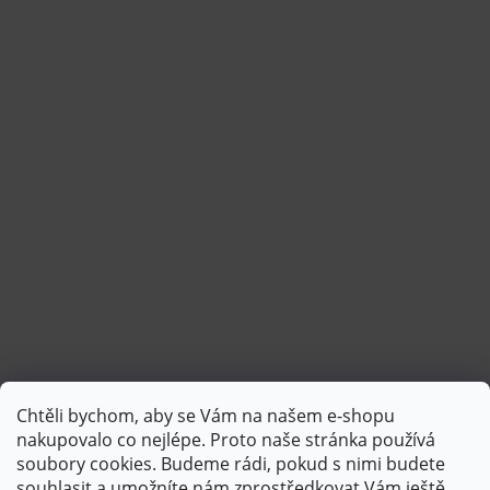
Chtěli bychom, aby se Vám na našem e-shopu
Sledovat na Instagramu
nakupovalo co nejlépe. Proto naše stránka používá
soubory cookies. Budeme rádi, pokud s nimi budete
souhlasit a umožníte nám zprostředkovat Vám ještě