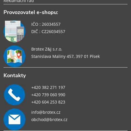
Reklamační řád
Provozovatel e-shopu:
IČO : 26034557
DIČ : CZ26034557
Brotex Z&J s.r.o.
Stanislava Maliny 457, 397 01 Písek
Kontakty
+420 382 271 197
+420 739 060 990
+420 604 253 823
info@brotex.cz
obchod@brotex.cz