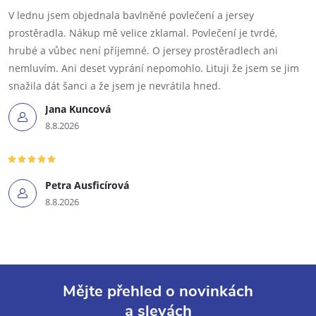
V lednu jsem objednala bavlněné povlečení a jersey
prostěradla. Nákup mě velice zklamal. Povlečení je tvrdé,
hrubé a vůbec není příjemné. O jersey prostěradlech ani
nemluvím. Ani deset vyprání nepomohlo. Lituji že jsem se jim
snažila dát šanci a že jsem je nevrátila hned.
Jana Kuncová
8.8.2026
Petra Ausficírová
8.8.2026
Mějte přehled o novinkách
a slevách