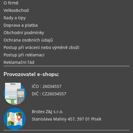
í
O firmě
Velkoobchod
Rady a tipy
Doprava a platba
Obchodní podmínky
Ochrana osobních údajů
Postup při vrácení nebo výměně zboží
Postup při reklamaci
Reklamační řád
Provozovatel e-shopu:
IČO : 26034557
DIČ : CZ26034557
Brotex Z&J s.r.o.
Stanislava Maliny 457, 397 01 Písek