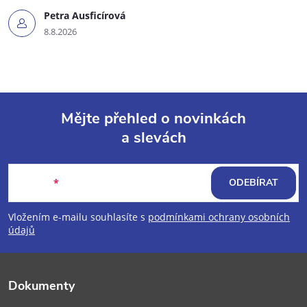
Petra Ausficírová
8.8.2026
Mějte přehled o novinkách
a slevách
Z
á
E-mail
ODEBÍRAT
p
Vložením e-mailu souhlasíte s
podmínkami ochrany osobních
údajů
a
t
Dokumenty