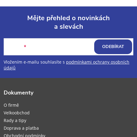
Mějte přehled o novinkách
a slevách
Z
á
E-mail
ODEBÍRAT
p
Vložením e-mailu souhlasíte s
podmínkami ochrany osobních
údajů
a
t
Dokumenty
í
O firmě
Velkoobchod
Rady a tipy
Doprava a platba
Obchodní podmínky