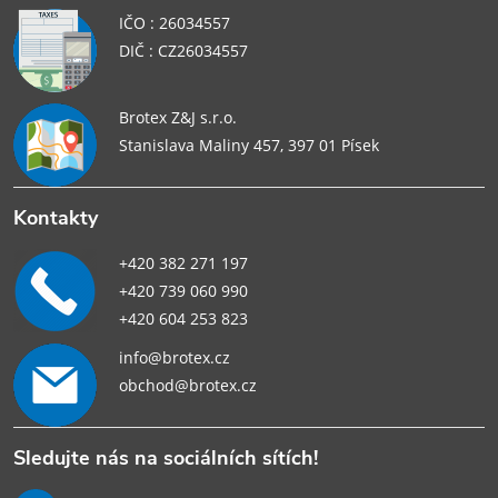
IČO : 26034557
DIČ : CZ26034557
Brotex Z&J s.r.o.
Stanislava Maliny 457, 397 01 Písek
Kontakty
+420 382 271 197
+420 739 060 990
+420 604 253 823
info@brotex.cz
obchod@brotex.cz
Sledujte nás na sociálních sítích!