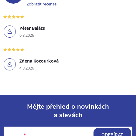
Zobrazit recenze
Péter Balázs
6.8.2026
Zdena Kocourková
4.8.2026
Mějte přehled o novinkách
a slevách
Z
á
E-mail
ODEBÍRAT