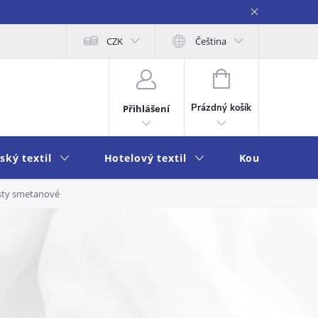
obních údajů
Moje objednávka
CZK
Čeština
NÁKUPNÍ
KOŠÍK
Prázdný košík
Přihlášení
ský textil
Hotelový textil
Koupelna a k
isty smetanové