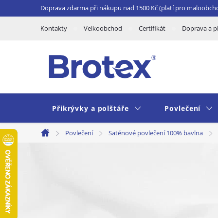
Přejít
Doprava zdarma při nákupu nad 1500 Kč (platí pro maloobch
na
Kontakty
Velkoobchod
Certifikát
Doprava a p
obsah
Přikrývky a polštáře
Povlečení
Povlečení
Saténové povlečení 100% bavlna
Domů