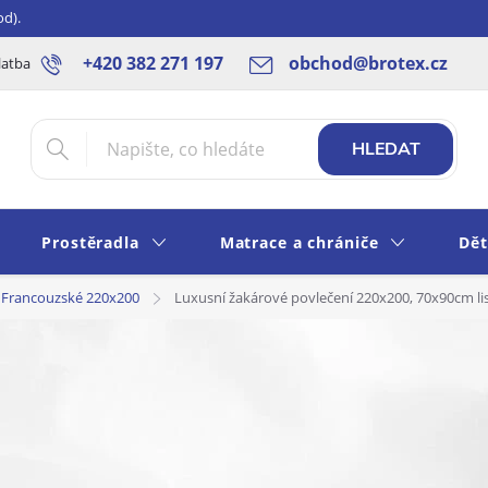
od).
+420 382 271 197
obchod@brotex.cz
latba
Blog
Rady a tipy
Obchodní podmínky
Ochrana os
HLEDAT
Prostěradla
Matrace a chrániče
Dět
Francouzské 220x200
Luxusní žakárové povlečení 220x200, 70x90cm l