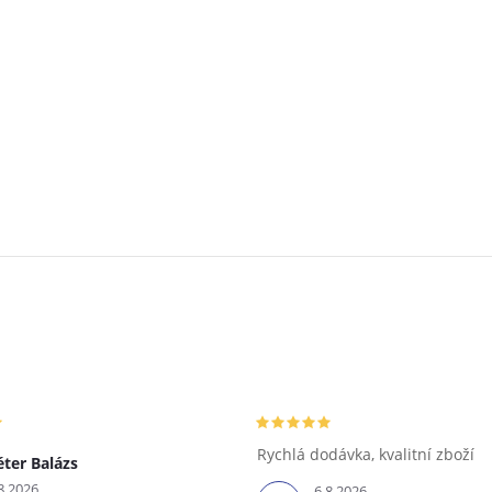
Rychlá dodávka, kvalitní zboží
éter Balázs
8.2026
6.8.2026