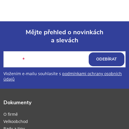
Mějte přehled o novinkách
a slevách
Z
á
E-mail
ODEBÍRAT
p
Vložením e-mailu souhlasíte s
podmínkami ochrany osobních
údajů
a
t
Dokumenty
í
O firmě
Velkoobchod
Rady a tipy