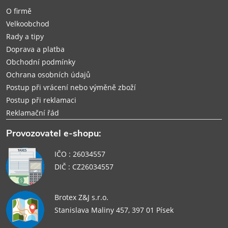
í
O firmě
Velkoobchod
Rady a tipy
Doprava a platba
Obchodní podmínky
Ochrana osobních údajů
Postup při vrácení nebo výměně zboží
Postup při reklamaci
Reklamační řád
Provozovatel e-shopu:
IČO : 26034557
DIČ : CZ26034557
Brotex Z&J s.r.o.
Stanislava Maliny 457, 397 01 Písek