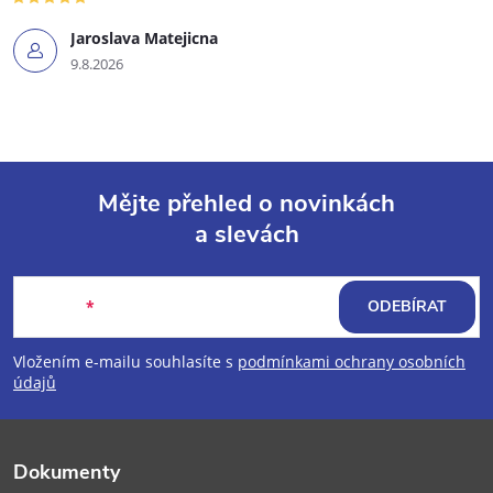
Jaroslava Matejicna
9.8.2026
Mějte přehled o novinkách
a slevách
Z
á
E-mail
ODEBÍRAT
p
Vložením e-mailu souhlasíte s
podmínkami ochrany osobních
údajů
a
t
Dokumenty