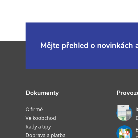
Z
Mějte přehled o novinkách
á
p
a
Dokumenty
Provozo
t
O firmě
I
Velkoobchod
í
Rady a tipy
B
Doprava a platba