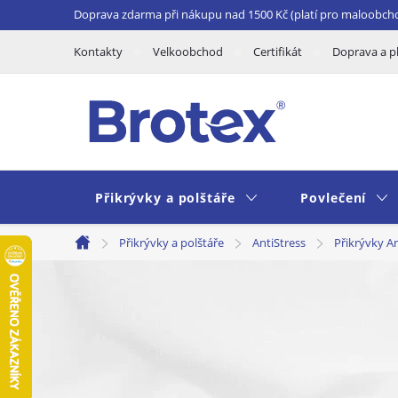
Přejít
Doprava zdarma při nákupu nad 1500 Kč (platí pro maloobch
na
Kontakty
Velkoobchod
Certifikát
Doprava a p
obsah
Přikrývky a polštáře
Povlečení
Přikrývky a polštáře
AntiStress
Přikrývky An
Domů