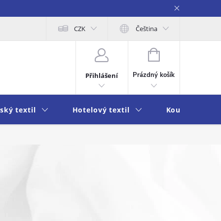
obních údajů
Moje objednávka
CZK
Čeština
NÁKUPNÍ
KOŠÍK
Prázdný košík
Přihlášení
ský textil
Hotelový textil
Koupelna a k