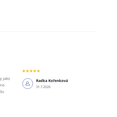
y jako
Radka Kořenková
tno
31.7.2026
odu