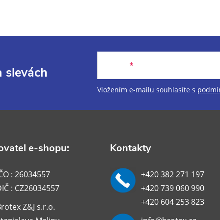
E-mail
a slevách
Vložením e-mailu souhlasíte s
podmín
vatel e-shopu:
Kontakty
ČO : 26034557
+420 382 271 197
DIČ : CZ26034557
+420 739 060 990
+420 604 253 823
rotex Z&J s.r.o.