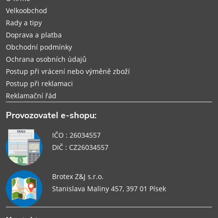
í
Velkoobchod
Rady a tipy
Doprava a platba
Obchodní podmínky
Ochrana osobních údajů
Postup při vrácení nebo výměně zboží
Postup při reklamaci
Reklamační řád
Provozovatel e-shopu:
IČO : 26034557
DIČ : CZ26034557
Brotex Z&J s.r.o.
Stanislava Maliny 457, 397 01 Písek