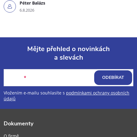
Péter Balázs
6.8.2026
Mějte přehled o novinkách
a slevách
Z
á
E-mail
ODEBÍRAT
p
Vložením e-mailu souhlasíte s
podmínkami ochrany osobních
údajů
a
t
Dokumenty
O firmě