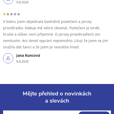
9.8.2026
V lednu jsem objednala bavlněné povlečení a jersey
prostěradla. Nákup mě velice zklamal. Povlečení je tvrdé,
hrubé a vůbec není příjemné. O jersey prostěradlech ani
nemluvím. Ani deset vyprání nepomohlo. Lituji že jsem se jim
snažila dát šanci a že jsem je nevrátila hned.
Jana Kuncová
8.8.2026
Mějte přehled o novinkách
a slevách
Z