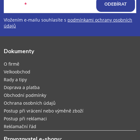
á
E-mail
ODEBÍRAT
p
Vložením e-mailu souhlasíte s
podmínkami ochrany osobních
údajů
a
t
Dokumenty
í
O firmě
Velkoobchod
Rady a tipy
Doprava a platba
Obchodní podmínky
Ochrana osobních údajů
Postup při vrácení nebo výměně zboží
Postup při reklamaci
Reklamační řád
Provozovatel e-shopu: