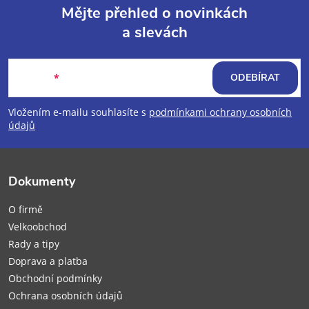
Mějte přehled o novinkách
a slevách
Z
á
E-mail
ODEBÍRAT
p
Vložením e-mailu souhlasíte s
podmínkami ochrany osobních
údajů
a
t
Dokumenty
í
O firmě
Velkoobchod
Rady a tipy
Doprava a platba
Obchodní podmínky
Ochrana osobních údajů