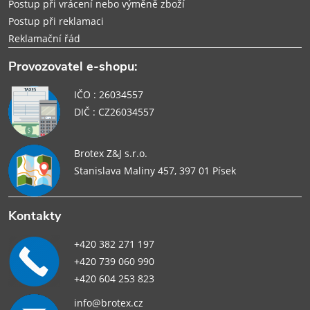
Postup při vrácení nebo výměně zboží
Postup při reklamaci
Reklamační řád
Provozovatel e-shopu:
IČO : 26034557
DIČ : CZ26034557
Brotex Z&J s.r.o.
Stanislava Maliny 457, 397 01 Písek
Kontakty
+420 382 271 197
+420 739 060 990
+420 604 253 823
info@brotex.cz