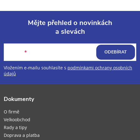
Mějte přehled o novinkách
a slevách
Z
á
E-mail
ODEBÍRAT
p
Vložením e-mailu souhlasíte s
podmínkami ochrany osobních
údajů
a
t
Dokumenty
í
O firmě
Velkoobchod
Rady a tipy
Doprava a platba