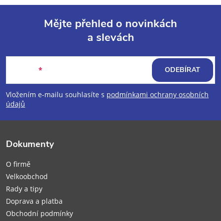
Mějte přehled o novinkách
a slevách
Z
á
E-mail
ODEBÍRAT
p
Vložením e-mailu souhlasíte s
podmínkami ochrany osobních
údajů
a
t
Dokumenty
í
O firmě
Velkoobchod
Rady a tipy
Doprava a platba
Obchodní podmínky