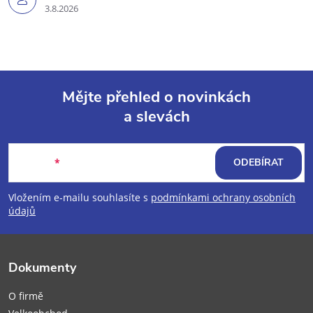
3.8.2026
Mějte přehled o novinkách
a slevách
Z
á
E-mail
ODEBÍRAT
p
Vložením e-mailu souhlasíte s
podmínkami ochrany osobních
údajů
a
t
Dokumenty
í
O firmě