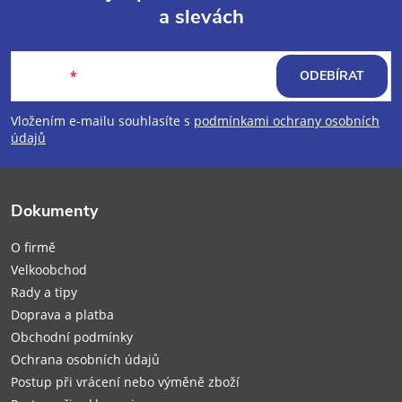
a slevách
Z
á
E-mail
ODEBÍRAT
p
Vložením e-mailu souhlasíte s
podmínkami ochrany osobních
údajů
a
t
Dokumenty
í
O firmě
Velkoobchod
Rady a tipy
Doprava a platba
Obchodní podmínky
Ochrana osobních údajů
Postup při vrácení nebo výměně zboží