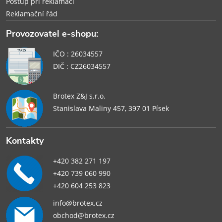
Postup při reklamaci
Reklamační řád
Provozovatel e-shopu:
IČO : 26034557
DIČ : CZ26034557
Brotex Z&J s.r.o.
Stanislava Maliny 457, 397 01 Písek
Kontakty
+420 382 271 197
+420 739 060 990
+420 604 253 823
info@brotex.cz
obchod@brotex.cz