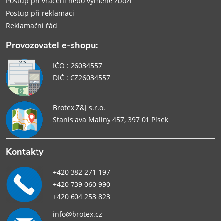
Postup při vrácení nebo výměně zboží
Postup při reklamaci
Reklamační řád
Provozovatel e-shopu:
IČO : 26034557
DIČ : CZ26034557
Brotex Z&J s.r.o.
Stanislava Maliny 457, 397 01 Písek
Kontakty
+420 382 271 197
+420 739 060 990
+420 604 253 823
info@brotex.cz