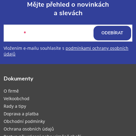
Mějte přehled o novinkách
a slevách
Z
á
E-mail
ODEBÍRAT
p
Vložením e-mailu souhlasíte s
podmínkami ochrany osobních
údajů
a
t
Dokumenty
í
O firmě
Velkoobchod
Rady a tipy
Doprava a platba
Obchodní podmínky
Ochrana osobních údajů