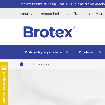
Přejít
Doprava zdarma při nákupu nad 1500 Kč (platí pro maloobch
na
Kontakty
Velkoobchod
Certifikát
Doprava a p
obsah
Přikrývky a polštáře
Povlečení
Hotelový textil
Domů