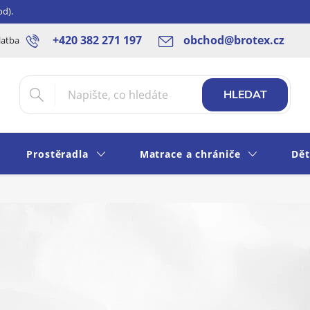
od).
+420 382 271 197
obchod@brotex.cz
latba
Blog
Rady a tipy
Obchodní podmínky
Ochrana os
HLEDAT
Prostěradla
Matrace a chrániče
Dět