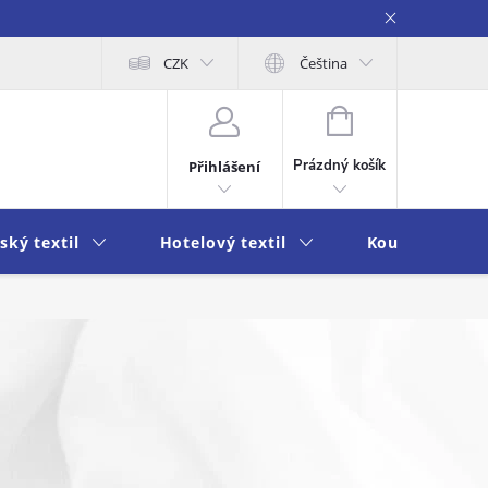
obních údajů
Moje objednávka
CZK
Čeština
NÁKUPNÍ
KOŠÍK
Prázdný košík
Přihlášení
ský textil
Hotelový textil
Koupelna a k